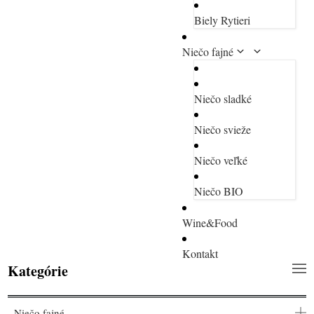
Biely Rytieri
Niečo fajné
Niečo sladké
Niečo svieže
Niečo veľké
Niečo BIO
Wine&Food
Kontakt
Kategórie
Niečo fajné