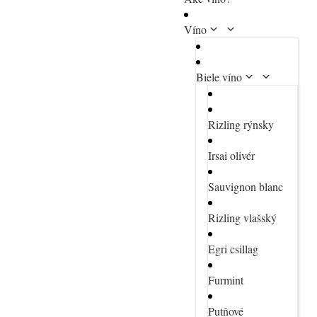
Víno
Biele víno
Rizling rýnsky
Irsai olivér
Sauvignon blanc
Rizling vlašský
Egri csillag
Furmint
Putňové