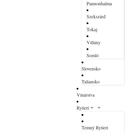
Pannonhalma
Szekszárd
Tokaj
Villány
Somló
Slovensko
Taliansko
Vinárstva
Rytieri
Temný Rytieri