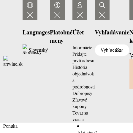
Languages
Platobné
Účet
Vyhľadávanie
N
meny
k
Informácie
Slovenský
Pridajte
prvú adresu
História
objednávok
a
podrobnosti
Dobropisy
Zľavové
kupóny
Tovar sa
vracia
Ponuka
Aké víno?