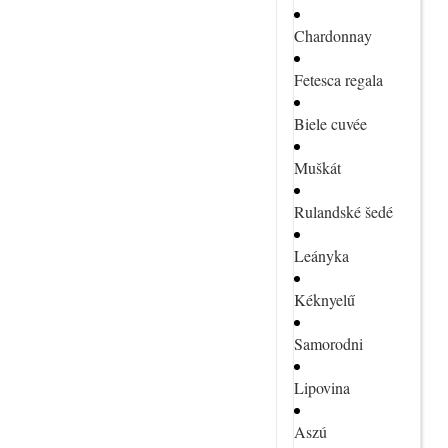
Chardonnay
Fetesca regala
Biele cuvée
Muškát
Rulandské šedé
Leányka
Kéknyelű
Samorodni
Lipovina
Aszú