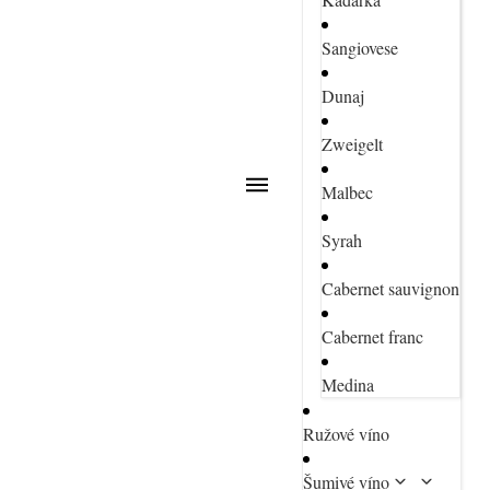
Sangiovese
Dunaj
Zweigelt
Malbec
Syrah
Cabernet sauvignon
Cabernet franc
Medina
Ružové víno
Šumivé víno