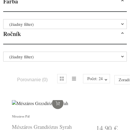
Farba
(žiadny filter)
Ročník
(žiadny filter)
Počet: 24
Zoradi
Porovnanie
(
0
)
Mészáros Pál
Mészáros Grandiózus Syrah
14,90 €