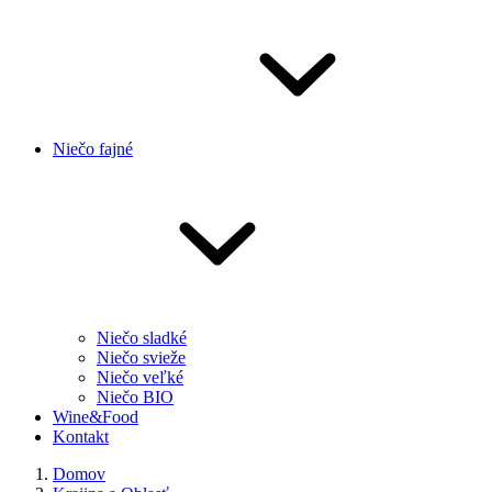
Niečo fajné
Niečo sladké
Niečo svieže
Niečo veľké
Niečo BIO
Wine&Food
Kontakt
Domov