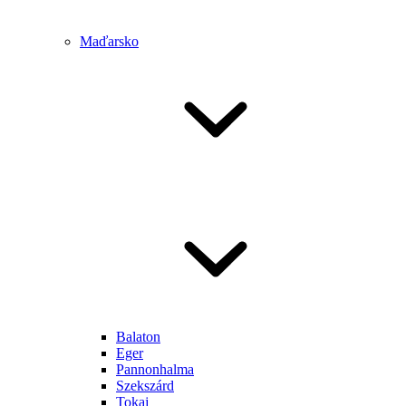
Maďarsko
Balaton
Eger
Pannonhalma
Szekszárd
Tokaj