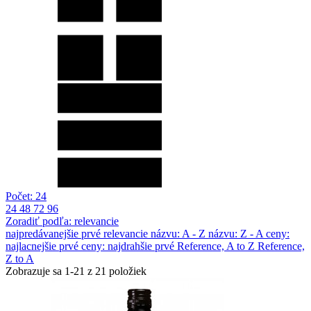
Počet: 24
24
48
72
96
Zoradiť podľa: relevancie
najpredávanejšie prvé
relevancie
názvu: A - Z
názvu: Z - A
ceny:
najlacnejšie prvé
ceny: najdrahšie prvé
Reference, A to Z
Reference,
Z to A
Zobrazuje sa 1-21 z 21 položiek