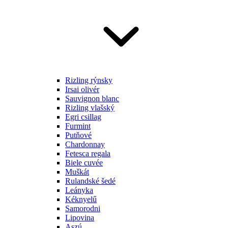
Rizling rýnsky
Irsai olivér
Sauvignon blanc
Rizling vlašský
Egri csillag
Furmint
Putňové
Chardonnay
Fetesca regala
Biele cuvée
Muškát
Rulandské šedé
Leányka
Kéknyelű
Samorodni
Lipovina
Aszú