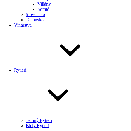
Villány
Somló
Slovensko
Taliansko
Vinárstva
Rytieri
Temný Rytieri
Biely Rytieri