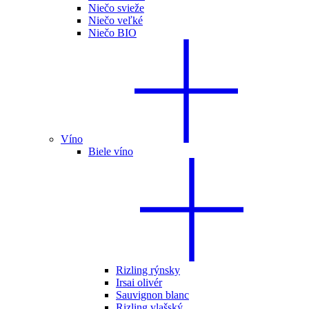
Niečo svieže
Niečo veľké
Niečo BIO
Víno
Biele víno
Rizling rýnsky
Irsai olivér
Sauvignon blanc
Rizling vlašský