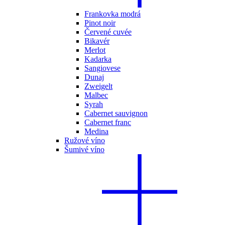
Frankovka modrá
Pinot noir
Červené cuvée
Bikavér
Merlot
Kadarka
Sangiovese
Dunaj
Zweigelt
Malbec
Syrah
Cabernet sauvignon
Cabernet franc
Medina
Ružové víno
Šumivé víno