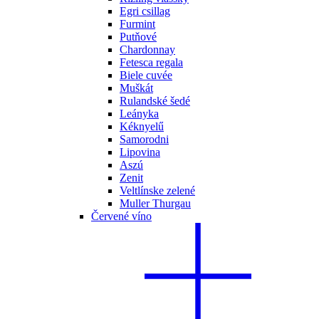
Egri csillag
Furmint
Putňové
Chardonnay
Fetesca regala
Biele cuvée
Muškát
Rulandské šedé
Leányka
Kéknyelű
Samorodni
Lipovina
Aszú
Zenit
Veltlínske zelené
Muller Thurgau
Červené víno