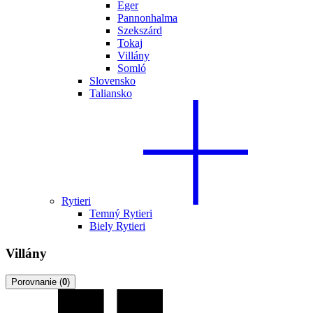
Eger
Pannonhalma
Szekszárd
Tokaj
Villány
Somló
Slovensko
Taliansko
Rytieri
Temný Rytieri
Biely Rytieri
Villány
Porovnanie
(
0
)